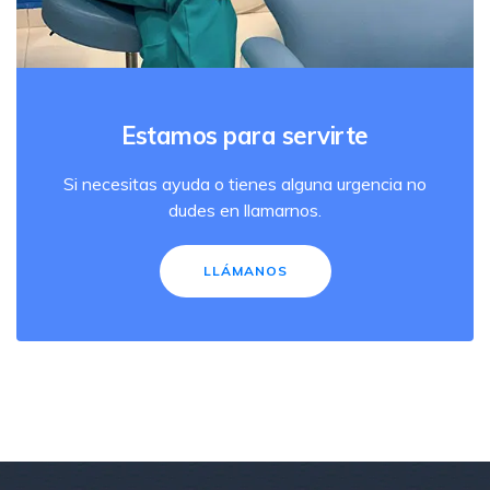
Estamos para servirte
Si necesitas ayuda o tienes alguna urgencia no
dudes en llamarnos.
LLÁMANOS