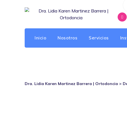
Skip
to
content
Inicio
Nosotros
Servicios
Ins
Dental
Dra. Lidia Karen Martinez Barrera | Ortodoncia
>
D